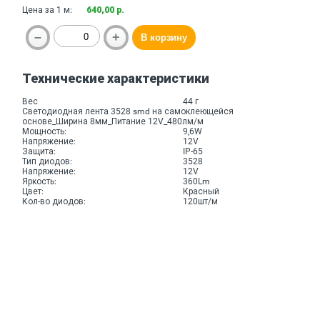
Цена за 1 м:
640,00 р.
Технические характеристики
Вес
44 г
Светодиодная лента 3528 smd на самоклеющейся
основе_Ширина 8мм_Питание 12V_480лм/м
Мощность:
9,6W
Напряжение:
12V
Защита:
IP-65
Тип диодов:
3528
Напряжение:
12V
Яркость:
360Lm
Цвет:
Красный
Кол-во диодов:
120шт/м