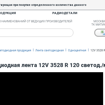
твующая при покупке определенного количества данного
РОДУКЦИЯ
РАДИОДЕТАЛИ
5% и 10% не действуют.
00 НАИМЕНОВАНИЙ ОТ ВЕДУЩИХ ПРОИЗВОДИТЕЛЕЙ
МОСКВА
ТК МИТИ
етодиодная продукция
Лента светодиодная
Одноцветная
12V 3528 R
иодная лента 12V 3528 R 120 светод./