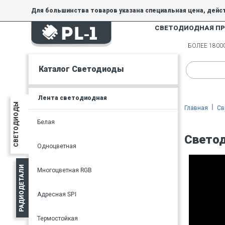
Для большинства товаров указана специальная цена, дейс
СВЕТОДИОДНАЯ П
На товары, купленные по специальной цене, общие скидки 
товара.
БОЛЕЕ 180
Минимальная сумма заказа - 300 руб.
Каталог Светодиоды
Лента светодиодная
СВЕТОДИОДЫ
Главная
Св
Белая
Светод
Одноцветная
РАДИОДЕТАЛИ
Многоцветная RGB
Адресная SPI
Термостойкая