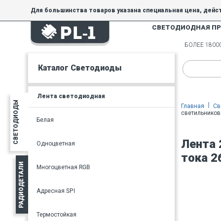
Для большинства товаров указана специальная цена, дейс
СВЕТОДИОДНАЯ П
На товары, купленные по специальной цене, общие скидки 
товара.
БОЛЕЕ 180
Минимальная сумма заказа - 300 руб.
Каталог Светодиоды
Лента светодиодная
СВЕТОДИОДЫ
Главная
Св
светильников
Белая
Лента 
Одноцветная
тока 2
РАДИОДЕТАЛИ
Многоцветная RGB
Адресная SPI
Термостойкая