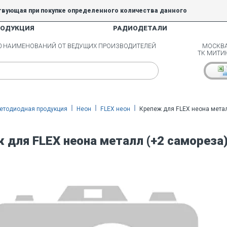
твующая при покупке определенного количества данного
РОДУКЦИЯ
РАДИОДЕТАЛИ
5% и 10% не действуют.
00 НАИМЕНОВАНИЙ ОТ ВЕДУЩИХ ПРОИЗВОДИТЕЛЕЙ
МОСКВА
ТК МИТИ
етодиодная продукция
Неон
FLEX неон
Крепеж для FLEX неона метал
 для FLEX неона металл (+2 самореза