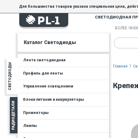
Для большинства товаров указана специальная цена, дейс
СВЕТОДИОДНАЯ П
На товары, купленные по специальной цене, общие скидки 
товара.
БОЛЕЕ 180
Минимальная сумма заказа - 300 руб.
Каталог Светодиоды
Лента светодиодная
СВЕТОДИОДЫ
Главная
Св
Профиль для ленты
Крепеж
Управление освещением
Блоки питания и аккумуляторы
РАДИОДЕТАЛИ
Прожекторы
Лампы