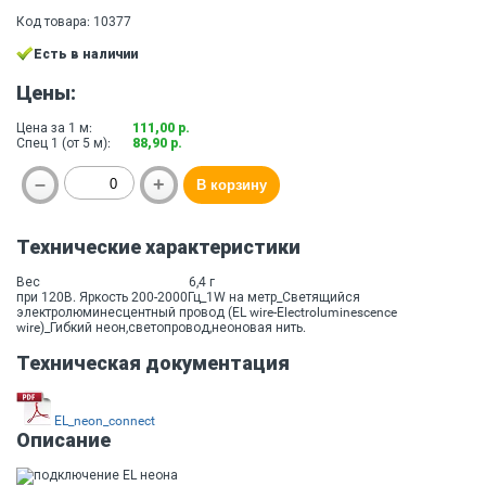
Код товара: 10377
Есть в наличии
Цены:
Цена за 1 м:
111,00 р.
Спец 1 (от 5 м):
88,90 р.
Технические характеристики
Вес
6,4 г
при 120В. Яркость 200-2000Гц_1W на метр_Светящийся
электролюминесцентный провод (EL wire-Electroluminescence
wire)_Гибкий неон,светопровод,неоновая нить.
Техническая документация
EL_neon_connect
Описание