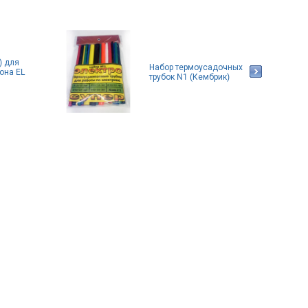
) для
Набор термоусадочных
она EL
трубок N1 (Кембрик)