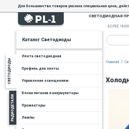
Для большинства товаров указана специальная цена, дейс
СВЕТОДИОДНАЯ П
На товары, купленные по специальной цене, общие скидки 
товара.
БОЛЕЕ 180
Минимальная сумма заказа - 300 руб.
Каталог Светодиоды
Лента светодиодная
СВЕТОДИОДЫ
Главная
Св
Профиль для ленты
Холодн
Управление освещением
Блоки питания и аккумуляторы
РАДИОДЕТАЛИ
Прожекторы
Лампы