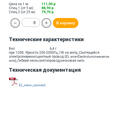
Цена за 1 м:
111,00 р.
Спец 1 (от 5 м):
88,90 р.
Спец 2 (от 25 м):
79,70 р.
Технические характеристики
Вес
6,4 г
при 120В. Яркость 200-2000Гц_1W на метр_Светящийся
электролюминесцентный провод (EL wire-Electroluminescence
wire)_Гибкий неон,светопровод,неоновая нить
Техническая документация
EL_neon_connect