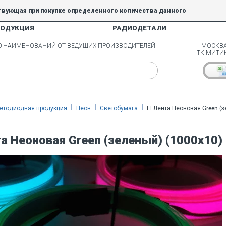
твующая при покупке определенного количества данного
РОДУКЦИЯ
РАДИОДЕТАЛИ
5% и 10% не действуют.
00 НАИМЕНОВАНИЙ ОТ ВЕДУЩИХ ПРОИЗВОДИТЕЛЕЙ
МОСКВА
ТК МИТИ
етодиодная продукция
Неон
Светобумага
El Лента Неоновая Green (
та Неоновая Green (зеленый) (1000х10)