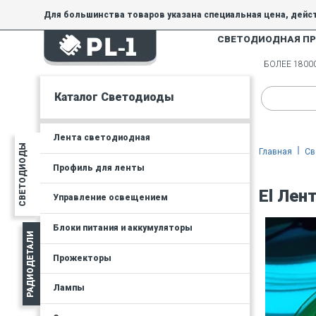
Для большинства товаров указана специальная цена, дейс
СВЕТОДИОДНАЯ П
На товары, купленные по специальной цене, общие скидки 
товара.
БОЛЕЕ 180
Минимальная сумма заказа - 300 руб.
Каталог Светодиоды
Лента светодиодная
СВЕТОДИОДЫ
Главная
Св
Профиль для ленты
El Лен
Управление освещением
Блоки питания и аккумуляторы
РАДИОДЕТАЛИ
Прожекторы
Лампы