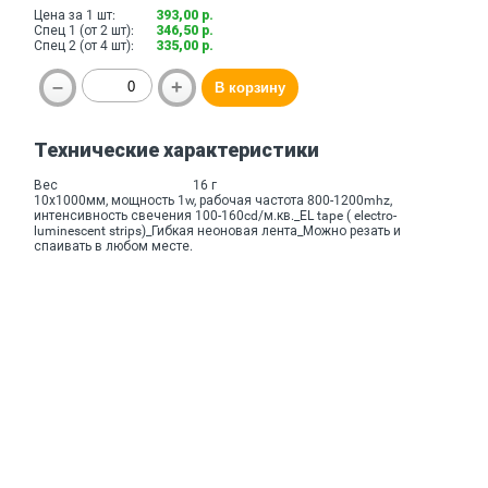
Цена за 1 шт:
393,00 р.
Спец 1 (от 2 шт):
346,50 р.
Спец 2 (от 4 шт):
335,00 р.
Технические характеристики
Вес
16 г
10х1000мм, мощность 1w, рабочая частота 800-1200mhz,
интенсивность свечения 100-160cd/м.кв._EL tape ( electro-
luminescent strips)_Гибкая неоновая лента_Можно резать и
спаивать в любом месте.