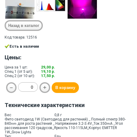
Код товара: 12516
Есть в наличии
Цены:
Цена за 1 шт:
29,00 р.
Спец 1 (от 5 шт):
19,10 р.
Спец 2 (от 10 шт):
17,50 р.
Технические характеристики
Вес
0,8 г
Фито светодиод 1W (Светодиод для растений) _ Полный спектр 380-
840nm для роста растений _ Напряжение 3.2-3.4V_Ток 350mA _Угол
рассеивания 120 градусов_Яркость 110-115LM_Корпус EMITTER
1W_Grow Lights
Тип:
Fito