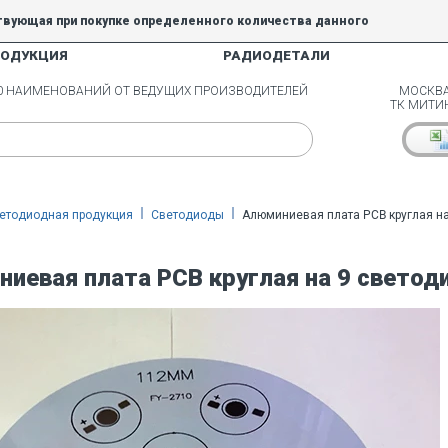
твующая при покупке определенного количества данного
РОДУКЦИЯ
РАДИОДЕТАЛИ
5% и 10% не действуют.
00 НАИМЕНОВАНИЙ ОТ ВЕДУЩИХ ПРОИЗВОДИТЕЛЕЙ
МОСКВА
ТК МИТИ
етодиодная продукция
Светодиоды
Алюминиевая плата PCB круглая на
иевая плата PCB круглая на 9 светоди