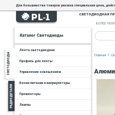
Для большинства товаров указана специальная цена, дейс
СВЕТОДИОДНАЯ П
На товары, купленные по специальной цене, общие скидки 
товара.
БОЛЕЕ 180
Минимальная сумма заказа - 300 руб.
Каталог Светодиоды
Лента светодиодная
СВЕТОДИОДЫ
Главная
Св
Профиль для ленты
Алюмин
Управление освещением
Блоки питания и аккумуляторы
РАДИОДЕТАЛИ
Прожекторы
Лампы