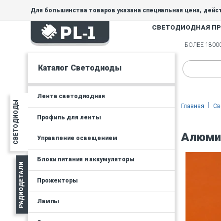
Для большинства товаров указана специальная цена, дейс
СВЕТОДИОДНАЯ П
На товары, купленные по специальной цене, общие скидки 
товара.
БОЛЕЕ 180
Минимальная сумма заказа - 300 руб.
Каталог Светодиоды
Лента светодиодная
СВЕТОДИОДЫ
Главная
Св
Профиль для ленты
Алюмин
Управление освещением
Блоки питания и аккумуляторы
РАДИОДЕТАЛИ
Прожекторы
Лампы