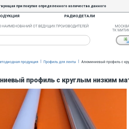
твующая при покупке определенного количества данного
РОДУКЦИЯ
РАДИОДЕТАЛИ
5% и 10% не действуют.
00 НАИМЕНОВАНИЙ ОТ ВЕДУЩИХ ПРОИЗВОДИТЕЛЕЙ
МОСКВА
ТК МИТИ
етодиодная продукция
Профиль для ленты
Алюминиевый профиль с кру
иевый профиль с круглым низким мат