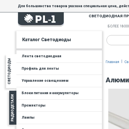
Для большинства товаров указана специальная цена, дейс
СВЕТОДИОДНАЯ П
На товары, купленные по специальной цене, общие скидки 
товара.
БОЛЕЕ 180
Минимальная сумма заказа - 300 руб.
Каталог Светодиоды
Лента светодиодная
СВЕТОДИОДЫ
Главная
Св
Профиль для ленты
Алюмин
Управление освещением
Блоки питания и аккумуляторы
РАДИОДЕТАЛИ
Прожекторы
Лампы