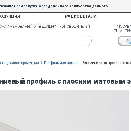
твующая при покупке определенного количества данного
РОДУКЦИЯ
РАДИОДЕТАЛИ
5% и 10% не действуют.
00 НАИМЕНОВАНИЙ ОТ ВЕДУЩИХ ПРОИЗВОДИТЕЛЕЙ
МОСКВА
ТК МИТИ
етодиодная продукция
Профиль для ленты
Алюминиевый профиль с пло
иевый профиль с плоским матовым э