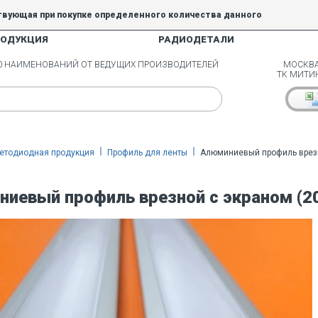
твующая при покупке определенного количества данного
РОДУКЦИЯ
РАДИОДЕТАЛИ
5% и 10% не действуют.
00 НАИМЕНОВАНИЙ ОТ ВЕДУЩИХ ПРОИЗВОДИТЕЛЕЙ
МОСКВА
ТК МИТИ
етодиодная продукция
Профиль для ленты
Алюминиевый профиль врезн
иевый профиль врезной с экраном (2