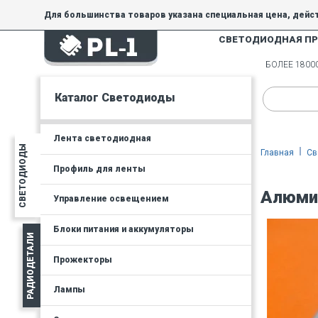
Для большинства товаров указана специальная цена, дейс
СВЕТОДИОДНАЯ П
На товары, купленные по специальной цене, общие скидки 
товара.
БОЛЕЕ 180
Минимальная сумма заказа - 300 руб.
Каталог Светодиоды
Лента светодиодная
СВЕТОДИОДЫ
Главная
Св
Профиль для ленты
Алюмин
Управление освещением
Блоки питания и аккумуляторы
РАДИОДЕТАЛИ
Прожекторы
Лампы