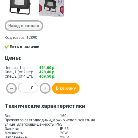
Код товара: 12890
Есть в наличии
Цены:
Цена за 1 шт:
494,00 р.
Спец 1 (от 2 шт):
428,40 р.
Спец 2 (от 4 шт):
409,50 р.
Технические характеристики
Вес
160 г
Прожектор светодиодный_Можно использовать на
улице_Влагозащищенность IP65_
Защита:
IP-65
Мощность:
20W
Напряжение:
220V