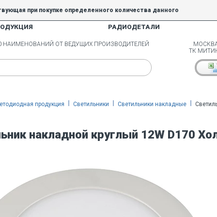
твующая при покупке определенного количества данного
РОДУКЦИЯ
РАДИОДЕТАЛИ
5% и 10% не действуют.
00 НАИМЕНОВАНИЙ ОТ ВЕДУЩИХ ПРОИЗВОДИТЕЛЕЙ
МОСКВА
ТК МИТИ
етодиодная продукция
Светильники
Светильники накладные
Светил
ьник накладной круглый 12W D170 Хо