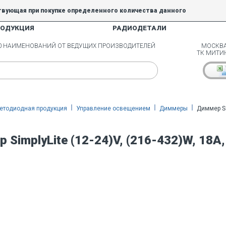
твующая при покупке определенного количества данного
РОДУКЦИЯ
РАДИОДЕТАЛИ
5% и 10% не действуют.
00 НАИМЕНОВАНИЙ ОТ ВЕДУЩИХ ПРОИЗВОДИТЕЛЕЙ
МОСКВА
ТК МИТИ
етодиодная продукция
Управление освещением
Диммеры
Диммер Si
 SimplyLite (12-24)V, (216-432)W, 18A