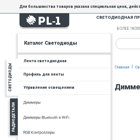
Для большинства товаров указана специальная цена, дейс
СВЕТОДИОДНАЯ П
На товары, купленные по специальной цене, общие скидки 
товара.
БОЛЕЕ 180
Минимальная сумма заказа - 300 руб.
Каталог Светодиоды
Лента светодиодная
СВЕТОДИОДЫ
Главная
Св
Профиль для ленты
Диммер
Управление освещением
Диммеры
РАДИОДЕТАЛИ
Диммеры Bluetooth и WiFi
RGB Контроллеры