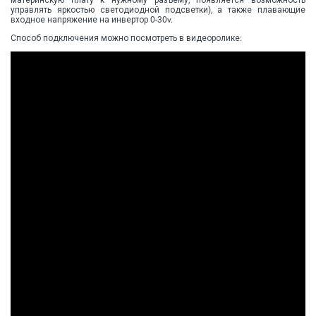
материнскую плату к нужному разъёму, появляется возможность
управлять яркостью светодиодной подсветки), а также плавающие
входное напряжение на инвертор 0-30v.
Способ подключения можно посмотреть в видеоролике: