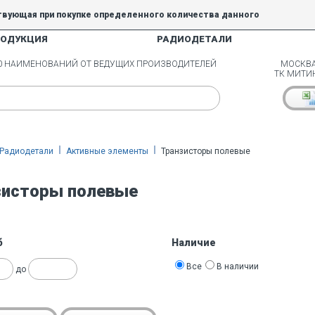
твующая при покупке определенного количества данного
РОДУКЦИЯ
РАДИОДЕТАЛИ
5% и 10% не действуют.
00 НАИМЕНОВАНИЙ ОТ ВЕДУЩИХ ПРОИЗВОДИТЕЛЕЙ
МОСКВА
ТК МИТИ
Радиодетали
Активные элементы
Транзисторы полевые
зисторы полевые
б
Наличие
Все
В наличии
до