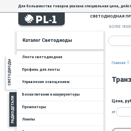
Для большинства товаров указана специальная цена, дейс
СВЕТОДИОДНАЯ П
На товары, купленные по специальной цене, общие скидки 
товара.
БОЛЕЕ 180
Минимальная сумма заказа - 300 руб.
Каталог Светодиоды
Лента светодиодная
СВЕТОДИОДЫ
Главная
Профиль для ленты
Тран
Управление освещением
Блоки питания и аккумуляторы
РАДИОДЕТАЛИ
Цена, ру
Прожекторы
от
Лампы