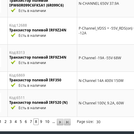
Транзистор полевой
N-CHANNEL 650V 37.9A
IPW60R099C6FKSA1 (6R099C6)
Есть в наличии
Код:12688
P-Channel_VDSS = -55V_RDS(on) 
Транзистор полевой IRF9Z24N
-12A
Есть в наличии
Код:8313
Транзистор полевой IRF9Z34N
P-Channel -19A -55V 68W
Есть в наличии
Код:6869
Транзистор полевой IRF350
N-Channel 14A 400V 150W
Есть в наличии
Код:6511
Транзистор полевой IRF520 (N)
N-Channel 100V, 9.2A, 60W
Есть в наличии
1
2
3
4
5
6
7
8
9
10
...
Page size: