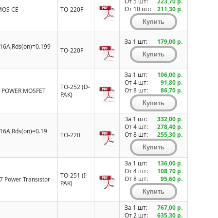
От 5 шт:
223,70 р.
От 10 шт:
211,30 р.
lMOS CE
TO-220F
За 1 шт:
179,00 р.
16A,Rds(on)=0.199
TO-220F
За 1 шт:
106,00 р.
От 4 шт:
91,80 р.
TO-252 (D-
От 8 шт:
86,70 р.
EL POWER MOSFET
PAK)
За 1 шт:
332,00 р.
От 4 шт:
278,40 р.
16A,Rds(on)=0.19
От 8 шт:
255,30 р.
TO-220
За 1 шт:
136,00 р.
От 4 шт:
108,70 р.
TO-251 (I-
От 8 шт:
95,60 р.
 Power Transistor
PAK)
За 1 шт:
767,00 р.
От 2 шт:
635,30 р.