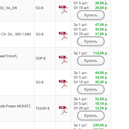
От 5 шт:
30,00 р.
От 10 шт:
26,60 р.
30V_-5A_2W
SO-8
За 1 шт:
47,00 р.
От 5 шт:
36,90 р.
От 20 шт:
31,80 р.
-Ch- 5A, -30V 1.6W)
SO-8
За 1 шт:
114,00 р.
owerTrench_
SOP-8
За 1 шт:
44,00 р.
От 5 шт:
34,50 р.
От 10 шт:
30,40 р.
SO-8
За 1 шт:
32,00 р.
От 5 шт:
18,10 р.
ode Power MOSFET,
От 20 шт:
13,50 р.
TSSOP-8
За 1 шт:
249,00 р.