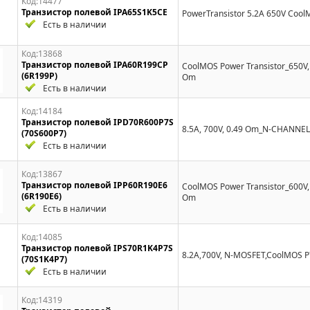
Код:14477
Транзистор полевой IPA65S1K5CE
PowerTransistor 5.2A 650V Coo
Есть в наличии
Код:13868
Транзистор полевой IPA60R199CP
CoolMOS Power Transistor_650V,
(6R199P)
Om
Есть в наличии
Код:14184
Транзистор полевой IPD70R600P7S
8.5А, 700V, 0.49 Om_N-CHANN
(70S600P7)
Есть в наличии
Код:13867
Транзистор полевой IPP60R190E6
CoolMOS Power Transistor_600V,
(6R190E6)
Om
Есть в наличии
Код:14085
Транзистор полевой IPS70R1K4P7S
8.2A,700V, N-MOSFET,CoolMOS P7
(70S1K4P7)
Есть в наличии
Код:14319