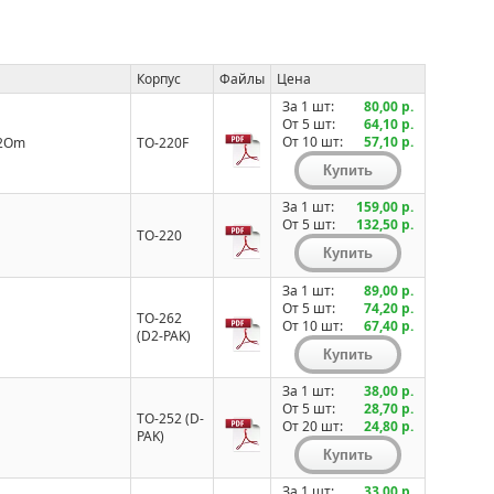
Корпус
Файлы
Цена
За 1 шт:
80,00 р.
От 5 шт:
64,10 р.
От 10 шт:
57,10 р.
=2Om
TO-220F
За 1 шт:
159,00 р.
От 5 шт:
132,50 р.
TO-220
За 1 шт:
89,00 р.
От 5 шт:
74,20 р.
TO-262
От 10 шт:
67,40 р.
(D2-PAK)
За 1 шт:
38,00 р.
От 5 шт:
28,70 р.
TO-252 (D-
От 20 шт:
24,80 р.
PAK)
За 1 шт:
33,00 р.