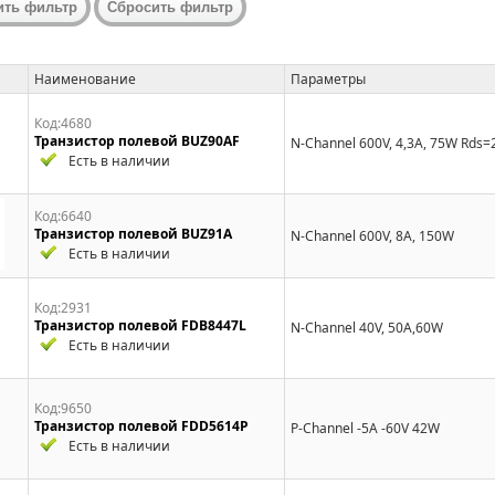
Наименование
Параметры
Код:4680
Транзистор полевой BUZ90AF
N-Channel 600V, 4,3A, 75W Rds
Есть в наличии
Код:6640
Транзистор полевой BUZ91A
N-Channel 600V, 8A, 150W
Есть в наличии
Код:2931
Транзистор полевой FDB8447L
N-Channel 40V, 50A,60W
Есть в наличии
Код:9650
Транзистор полевой FDD5614P
P-Channel -5A -60V 42W
Есть в наличии