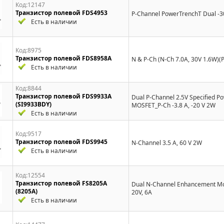
Код:12147
Транзистор полевой FDS4953
P-Channel PowerTrenchТ Dual -
Есть в наличии
Код:8975
Транзистор полевой FDS8958A
N & P-Ch (N-Ch 7.0A, 30V 1.6W)(P
Есть в наличии
Код:8844
Транзистор полевой FDS9933A
Dual P-Channel 2.5V Specified P
(SI9933BDY)
MOSFET_P-Ch -3.8 A, -20 V 2W
Есть в наличии
Код:9517
Транзистор полевой FDS9945
N-Channel 3.5 A, 60 V 2W
Есть в наличии
Код:12554
Транзистор полевой FS8205A
Dual N-Channel Enhancement M
(8205A)
20V, 6A
Есть в наличии