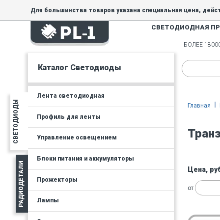
Для большинства товаров указана специальная цена, дейс
СВЕТОДИОДНАЯ П
На товары, купленные по специальной цене, общие скидки 
товара.
БОЛЕЕ 180
Минимальная сумма заказа - 300 руб.
Каталог Светодиоды
Лента светодиодная
СВЕТОДИОДЫ
Главная
Профиль для ленты
Тран
Управление освещением
Блоки питания и аккумуляторы
РАДИОДЕТАЛИ
Цена, ру
Прожекторы
от
Лампы