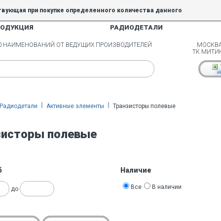
твующая при покупке определенного количества данного
РОДУКЦИЯ
РАДИОДЕТАЛИ
5% и 10% не действуют.
00 НАИМЕНОВАНИЙ ОТ ВЕДУЩИХ ПРОИЗВОДИТЕЛЕЙ
МОСКВА
ТК МИТИ
Радиодетали
Активные элементы
Транзисторы полевые
зисторы полевые
б
Наличие
Все
В наличии
до