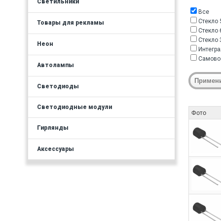
Светильники
Все
Стекло 
Товары для рекламы
Стекло 
Стекло 
Неон
Интегра
Самово
Автолампы
Светодиоды
Светодиодные модули
Фото
Гирлянды
Аксессуары