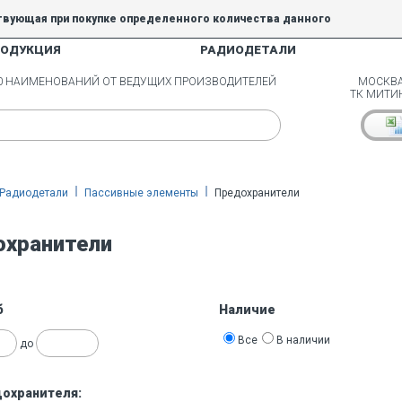
твующая при покупке определенного количества данного
РОДУКЦИЯ
РАДИОДЕТАЛИ
5% и 10% не действуют.
00 НАИМЕНОВАНИЙ ОТ ВЕДУЩИХ ПРОИЗВОДИТЕЛЕЙ
МОСКВА
ТК МИТИ
Радиодетали
Пассивные элементы
Предохранители
охранители
б
Наличие
Все
В наличии
до
дохранителя: