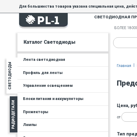
Для большинства товаров указана специальная цена, дейс
СВЕТОДИОДНАЯ П
На товары, купленные по специальной цене, общие скидки 
товара.
БОЛЕЕ 180
Минимальная сумма заказа - 300 руб.
Каталог Светодиоды
Лента светодиодная
СВЕТОДИОДЫ
Главная
Профиль для ленты
Пред
Управление освещением
Блоки питания и аккумуляторы
РАДИОДЕТАЛИ
Цена, ру
Прожекторы
от
Лампы
Тип пре