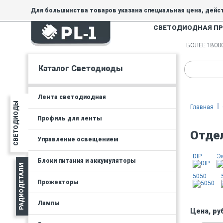
Для большинства товаров указана специальная цена, дейс
СВЕТОДИОДНАЯ П
На товары, купленные по специальной цене, общие скидки 
товара.
БОЛЕЕ 180
Минимальная сумма заказа - 300 руб.
Каталог Светодиоды
Лента светодиодная
СВЕТОДИОДЫ
Главная
Профиль для ленты
Отде
Управление освещением
DIP
Э
Блоки питания и аккумуляторы
РАДИОДЕТАЛИ
5050
Прожекторы
Лампы
Цена, ру