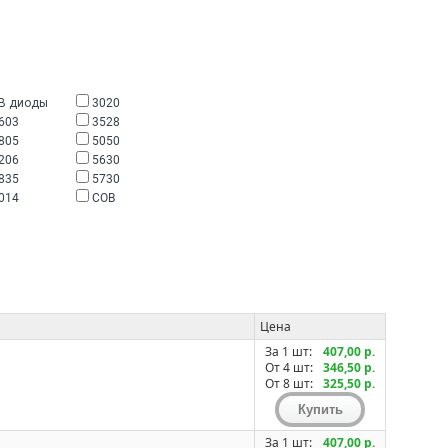
В диоды
3020
603
3528
805
5050
206
5630
835
5730
014
COB
Цена
За 1 шт:
407,00 р.
От 4 шт:
346,50 р.
От 8 шт:
325,50 р.
За 1 шт:
407,00 р.