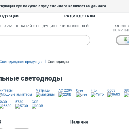
твующая при покупке определенного количества данного
РОДУКЦИЯ
РАДИОДЕТАЛИ
5% и 10% не действуют.
00 НАИМЕНОВАНИЙ ОТ ВЕДУЩИХ ПРОИЗВОДИТЕЛЕЙ
МОСКВА
ТК МИТИ
Светодиодная продукция
Светодиоды
льные светодиоды
миттеры
Матрицы
AC 220V
Cree
Fito
0603
08
5630
5730
COB
б
Наличие