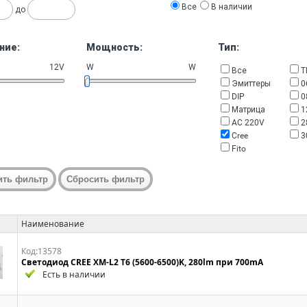
Все
В наличии
до
ние:
Мощность:
Тип:
12V
W
W
Все
Т
Эмиттеры
0
DIP
0
Матрица
1
AC 220V
2
Cree
3
Fito
Наименование
Код:13578
Светодиод CREE XM-L2 T6 (5600-6500)K, 280lm при 700mA
Есть в наличии