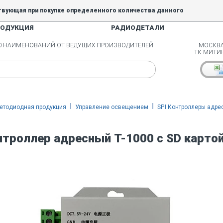
твующая при покупке определенного количества данного
РОДУКЦИЯ
РАДИОДЕТАЛИ
5% и 10% не действуют.
00 НАИМЕНОВАНИЙ ОТ ВЕДУЩИХ ПРОИЗВОДИТЕЛЕЙ
МОСКВА
ТК МИТИ
етодиодная продукция
Управление освещением
SPI Контроллеры адре
нтроллер адресный T-1000 с SD карто