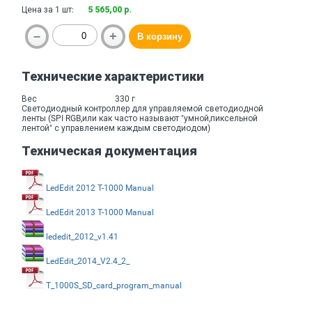
Цена за 1 шт:
5 565,00 р.
Технические характеристики
Вес
330 г
Светодиодный контроллер для управляемой светодиодной
ленты (SPI RGB,или как часто называют "умной,пиксельной
лентой" с управлением каждым светодиодом)
Техническая документация
LedEdit 2012 T-1000 Manual
LedEdit 2013 T-1000 Manual
lededit_2012_v1.41
LedEdit_2014_V2.4_2_
T_1000S_SD_card_program_manual