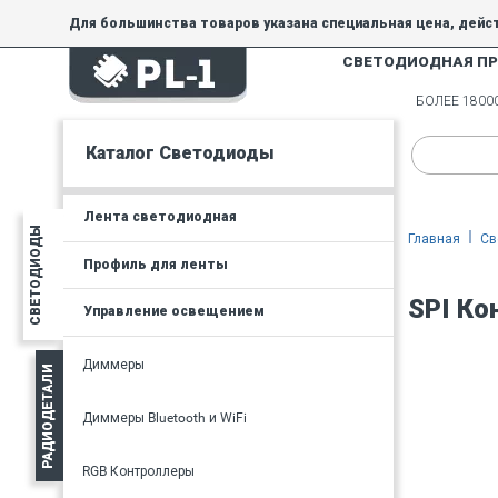
Для большинства товаров указана специальная цена, дейс
СВЕТОДИОДНАЯ П
На товары, купленные по специальной цене, общие скидки 
товара.
БОЛЕЕ 180
Минимальная сумма заказа - 300 руб.
Каталог Светодиоды
Лента светодиодная
СВЕТОДИОДЫ
Главная
Св
Профиль для ленты
SPI Ко
Управление освещением
Диммеры
РАДИОДЕТАЛИ
Диммеры Bluetooth и WiFi
RGB Контроллеры